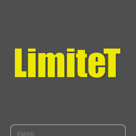
特定商取引法に基づく表記
販売事業者・サービス提供者
株式会社ミンカブWeb3ウォレット
所在地
〒102-0073
東京都千代田区九段北一丁目8番10号
代表者
竹田 潤
ホームページ
https://minkabu-web3wallet.co.jp/
お問い合わせ先
株式会社ミンカブWeb3ウォレット サポート窓口
TEL：03-6261-6754
E-mail： nft-support●minkabu-web3wallet.co.jp（電子メールを送る際に「●」は
「＠」に直してください。）
受付時間：平日10:00~17:00
販売価格
コンテンツ、サービスごとに異なります。
商品等の引き渡し時期・提供方法
購入取引完了後、本サービスを利用する際に接続した又は作成したウォレットに