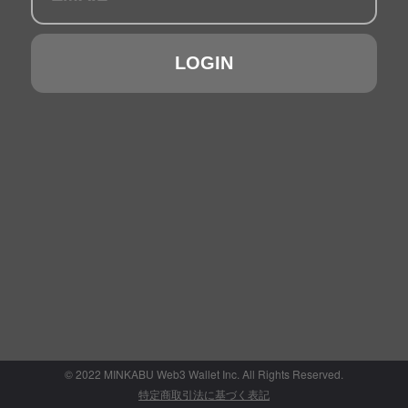
転送されます。
代金の支払方法
クレジットカード決済
LOGIN
商品代金以外に購入者が負担すべき金銭
消費税及び通信料
←CANCEL
（通信料はお客様がご利用されている通信会社との契約内容により異なりま
す。）
返品・返金について
デジタルコンテンツ等の特性上、いかなる場合でもキャンセルはお受けできませ
ん。
詳しくは[利用規約]をご参照ください。
解約について
月額課金のプレミアムメンバーサービスにおいては、メニューにある[SETTING]
より[SUBSCRIPTIONS]をクリックしていただくと、登録済みのコミュニティ情
←CANCEL
報が確認できますので、そちらからサブスクリプションのキャンセルが可能でご
ざいます。毎月1日に課金されますので、解約希望の場合は、月末までにお手続き
のほどお願いいたします。
詳しくは[利用規約]をご参照ください。
推奨ブラウザ・OS
Safari、Google Chrome、Firefox、Microsoft Edge
iOS12以上、Android 7.0以上
© 2022 MINKABU Web3 Wallet Inc. All Rights Reserved.
特定商取引法に基づく表記